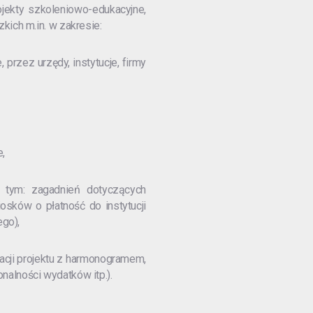
ojekty szkoleniowo-edukacyjne,
ich m.in. w zakresie:
przez urzędy, instytucje, firmy
,
 tym: zagadnień dotyczących
osków o płatność do instytucji
go),
zacji projektu z harmonogramem,
alności wydatków itp.).