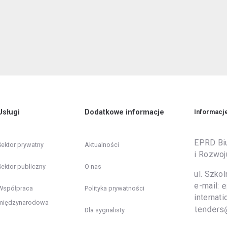
Usługi
Dodatkowe informacje
Informacj
EPRD Biu
Sektor prywatny
Aktualności
i Rozwoj
Sektor publiczny
O nas
ul. Szko
e-mail:
Współpraca
Polityka prywatności
inter
międzynarodowa
Dla sygnalisty