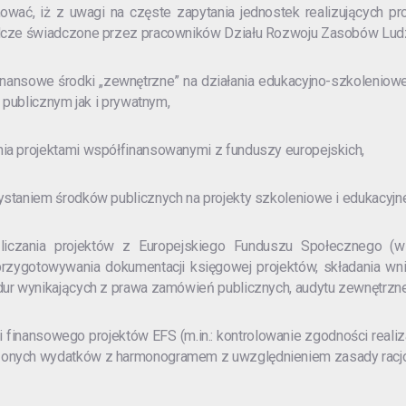
wać, iż z uwagi na częste zapytania jednostek realizujących pr
dcze świadczone przez pracowników Działu Rozwoju Zasobów Ludzk
inansowe środki „zewnętrzne” na działania edukacyjno-szkoleniowe, 
e publicznym jak i prywatnym,
ia projektami współfinansowanymi z funduszy europejskich,
ystaniem środków publicznych na projekty szkoleniowe i edukacyjne
liczania projektów z Europejskiego Funduszu Społecznego (w
przygotowywania dokumentacji księgowej projektów, składania wni
dur wynikających z prawa zamówień publicznych, audytu zewnętrzne
 finansowego projektów EFS (m.in.: kontrolowanie zgodności reali
onych wydatków z harmonogramem z uwzględnieniem zasady racjon