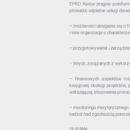
EPRD Kielce pragnie poinformo
prowadzi odpłatne usługi dora
– możliwości ubiegania się o f
i inne organizacje o charakterz
– przygotowywania i zarządzan
– innych, związanych z wykorz
– finansowych aspektów roz
księgowej obsługi projektów, 
wdrażającej, stosowania proce
– monitoringu merytorycznego i
nadzór nad zgodnością ponosz
13.10.2006