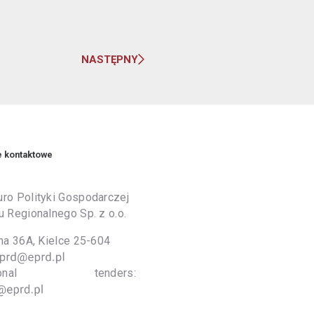
NASTĘPNY
e kontaktowe
ro Polityki Gospodarczej
u Regionalnego Sp. z o.o.
lna 36A, Kielce 25-604
national tenders: