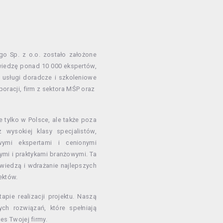
go Sp. z o.o. zostało założone
wiedzę ponad 10 000 ekspertów,
c usługi doradcze i szkoleniowe
oracji, firm z sektora MŚP oraz
 tylko w Polsce, ale także poza
 wysokiej klasy specjalistów,
ymi ekspertami i cenionymi
mi i praktykami branżowymi. Ta
 wiedzą i wdrażanie najlepszych
ektów.
pie realizacji projektu. Naszą
ych rozwiązań, które spełniają
es Twojej firmy.