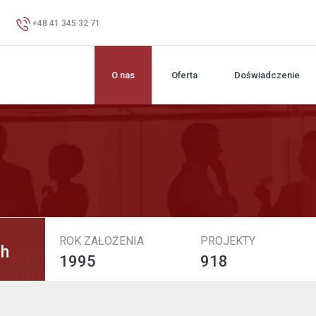
+48 41 345 32 71
O nas
Oferta
Doświadczenie
ROK ZAŁOŻENIA
PROJEKTY
ch
1995
918