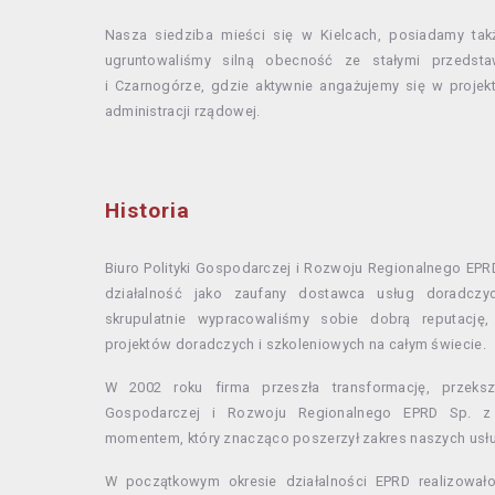
Nasza siedziba mieści się w Kielcach, posiadamy tak
ugruntowaliśmy silną obecność ze stałymi przedsta
i Czarnogórze, gdzie aktywnie angażujemy się w proje
administracji rządowej.
Historia
Biuro Polityki Gospodarczej i Rozwoju Regionalnego EP
działalność jako zaufany dostawca usług doradczy
skrupulatnie wypracowaliśmy sobie dobrą reputację,
projektów doradczych i szkoleniowych na całym świecie.
W 2002 roku firma przeszła transformację, przekszt
Gospodarczej i Rozwoju Regionalnego EPRD Sp. z
momentem, który znacząco poszerzył zakres naszych usł
W początkowym okresie działalności EPRD realizowało