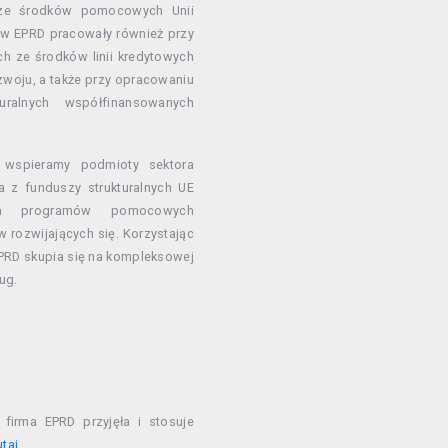
ą ze środków pomocowych Unii
ów EPRD pracowały również przy
h ze środków linii kredytowych
woju, a także przy opracowaniu
turalnych współfinansowanych
 wspieramy podmioty sektora
 z funduszy strukturalnych UE
ych programów pomocowych
 rozwijających się. Korzystając
EPRD skupia się na kompleksowej
ug.
firma EPRD przyjęła i stosuje
utaj.