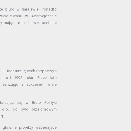
że biuro w Sarajewie. Ponadto
wicielstwami w Azerbejdżanie
kty mające na celu wzmocnienie
RD – Tadeusz Pęczek rozpoczęło
ch od 1995 roku. Przez lata
 realizując z sukcesem wiele
ałcając się w Biuro Polityki
 o.o., co było przełomowym
ug.
 głównie projekty wspierające