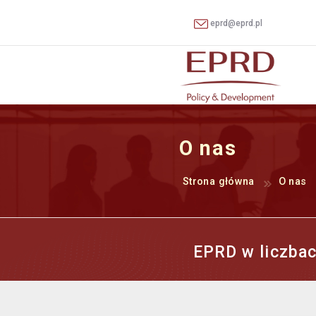
eprd@eprd.pl
O nas
Strona główna
O nas
EPRD w liczba