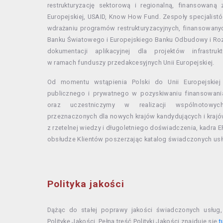
restrukturyzację sektorową i regionalną, finansowan
Europejskiej, USAID, Know How Fund. Zespoły specjalist
wdrażaniu programów restrukturyzacyjnych, finansowanyc
Banku Światowego i Europejskiego Banku Odbudowy i Roz
dokumentacji aplikacyjnej dla projektów infrastruk
w ramach funduszy przedakcesyjnych Unii Europejskiej.
Od momentu wstąpienia Polski do Unii Europejskiej
publicznego i prywatnego w pozyskiwaniu finansowania
oraz uczestniczymy w realizacji wspólnotow
przeznaczonych dla nowych krajów kandydujących i krajów
z rzetelnej wiedzy i długoletniego doświadczenia, kadra 
obsłudze Klientów poszerzając katalog świadczonych usł
Polityka jakości
Dążąc do stałej poprawy jakości świadczonych usług, 
Politykę Jakości. Pełna treść Polityki Jakości znajduje się
t