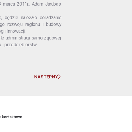
3 marca 2011r., Adam Jarubas,
, będzie należało doradzanie
ego rozwoju regionu i budowy
gii Innowacji.
e administracji samorządowej,
 i przedsiębiorstw.
NASTĘPNY
e kontaktowe