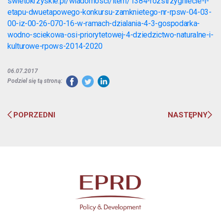
swietokrzyskie.pl/wiadomosci/item/1384-rozstrzygniecie-i-
etapu-dwuetapowego-konkursu-zamknietego-nr-rpsw-04-03-
00-iz-00-26-070-16-w-ramach-dzialania-4-3-gospodarka-
wodno-sciekowa-osi-priorytetowej-4-dziedzictwo-naturalne-i-
kulturowe-rpows-2014-2020
06.07.2017
Podziel się tą stroną:
POPRZEDNI
NASTĘPNY