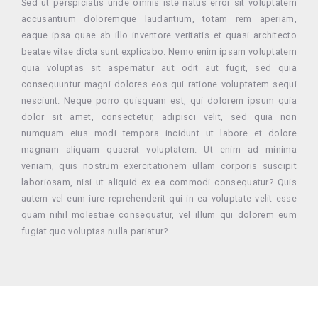
Sed ut perspiciatis unde omnis iste natus error sit voluptatem
accusantium doloremque laudantium, totam rem aperiam,
eaque ipsa quae ab illo inventore veritatis et quasi architecto
beatae vitae dicta sunt explicabo. Nemo enim ipsam voluptatem
quia voluptas sit aspernatur aut odit aut fugit, sed quia
consequuntur magni dolores eos qui ratione voluptatem sequi
nesciunt. Neque porro quisquam est, qui dolorem ipsum quia
dolor sit amet, consectetur, adipisci velit, sed quia non
numquam eius modi tempora incidunt ut labore et dolore
magnam aliquam quaerat voluptatem. Ut enim ad minima
veniam, quis nostrum exercitationem ullam corporis suscipit
laboriosam, nisi ut aliquid ex ea commodi consequatur? Quis
autem vel eum iure reprehenderit qui in ea voluptate velit esse
quam nihil molestiae consequatur, vel illum qui dolorem eum
fugiat quo voluptas nulla pariatur?